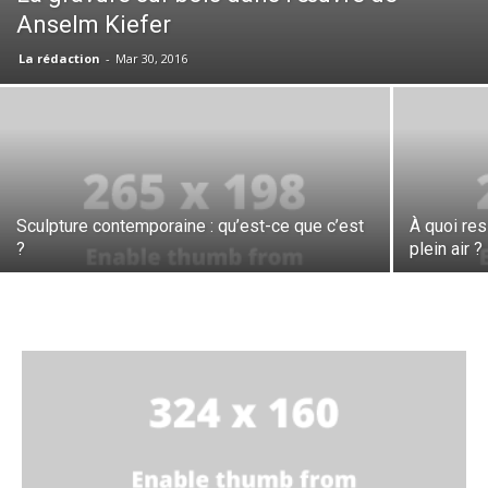
Anselm Kiefer
La rédaction
-
Mar 30, 2016
Sculpture contemporaine : qu’est-ce que c’est
À quoi re
?
plein air ?