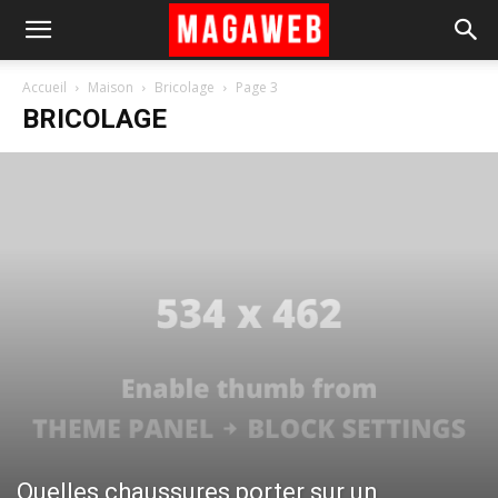
Accueil
Maison
Bricolage
Page 3
BRICOLAGE
Quelles chaussures porter sur un