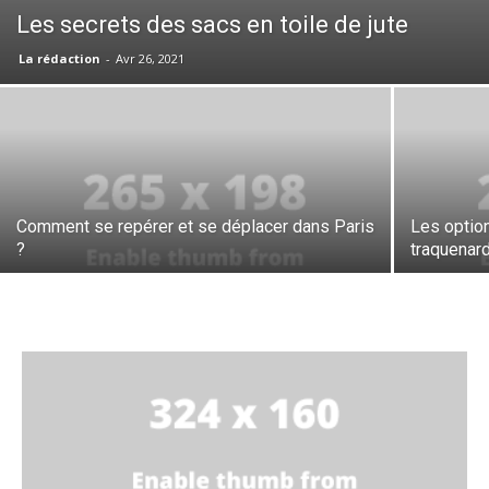
Les secrets des sacs en toile de jute
La rédaction
-
Avr 26, 2021
Comment se repérer et se déplacer dans Paris
Les option
?
traquenar