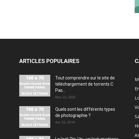
ARTICLES POPULAIRES
C
Tout comprendre sur le site de
M
téléchargement de torrents C
En
Pas...
Nov 22, 2020
Lo
V
Quels sont les différents types
de photographie ?
S
Avr 22, 2014
H
As
Le look Pin-Up : un look moderne