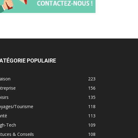
ATÉGORIE POPULAIRE
aison
223
treprise
156
isirs
135
oyages/Tourisme
118
anté
113
igh-Tech
109
tuces & Conseils
108