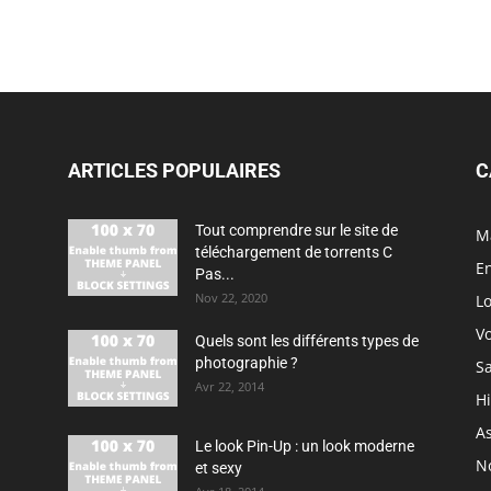
ARTICLES POPULAIRES
C
Tout comprendre sur le site de
M
téléchargement de torrents C
En
Pas...
Nov 22, 2020
Lo
V
Quels sont les différents types de
photographie ?
S
Avr 22, 2014
H
As
Le look Pin-Up : un look moderne
N
et sexy