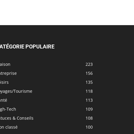
ATÉGORIE POPULAIRE
aison
223
treprise
156
isirs
135
oyages/Tourisme
118
anté
113
igh-Tech
109
tuces & Conseils
108
on classé
100