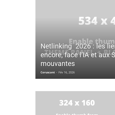
Netlinking 2026 : les li
encore, face l’IA et aux
mouvantes
Coruscant
-
Fév 16, 2026