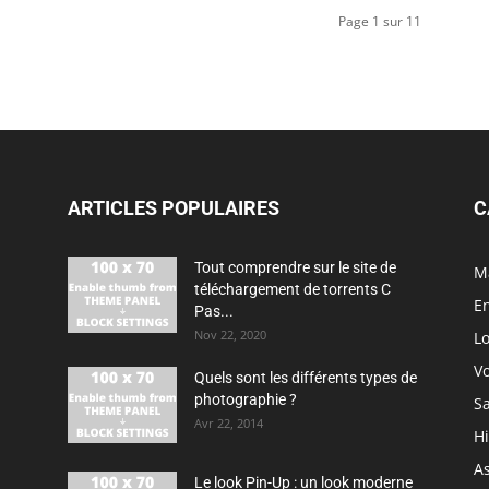
Page 1 sur 11
ARTICLES POPULAIRES
C
Tout comprendre sur le site de
M
téléchargement de torrents C
En
Pas...
Nov 22, 2020
Lo
V
Quels sont les différents types de
photographie ?
S
Avr 22, 2014
H
As
Le look Pin-Up : un look moderne