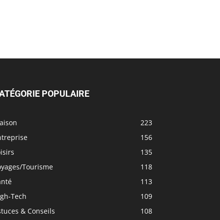
ATÉGORIE POPULAIRE
aison
223
treprise
156
isirs
135
oyages/Tourisme
118
anté
113
igh-Tech
109
tuces & Conseils
108