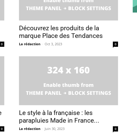
Découvrez les produits de la
marque Place des Tendances
La rédaction
-
Oct 3, 2023
0
0
e
Le style à la française : les
parapluies Made in France...
La rédaction
-
Juin 30, 2023
0
0