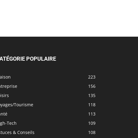
ATÉGORIE POPULAIRE
aison
223
treprise
156
isirs
135
oyages/Tourisme
118
anté
113
igh-Tech
109
tuces & Conseils
108