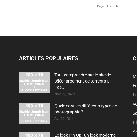
Page 1 sur 6
ARTICLES POPULAIRES
C
Tout comprendre sur le site de
M
téléchargement de torrents C
En
Pas...
Nov 22, 2020
Lo
V
Quels sont les différents types de
photographie ?
S
Avr 22, 2014
H
As
Le look Pin-Up : un look moderne