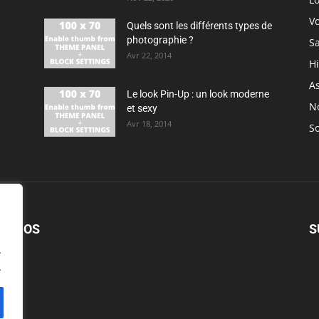
V
Quels sont les différents types de
photographie ?
S
Avr 22, 2014
H
As
Le look Pin-Up : un look moderne
N
et sexy
Avr 18, 2014
So
PROPOS
S
.
.