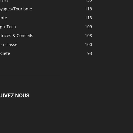
oyages/Tourisme
118
anté
113
igh-Tech
109
tuces & Conseils
108
on classé
100
ciété
93
UIVEZ NOUS