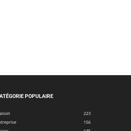
ATÉGORIE POPULAIRE
aison
223
treprise
156
isirs
135