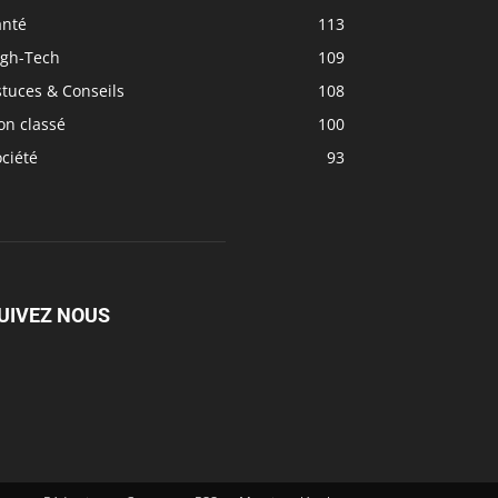
anté
113
igh-Tech
109
tuces & Conseils
108
on classé
100
ciété
93
UIVEZ NOUS