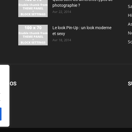
photographie ?
S
Avr 22, 2014
H
As
Le look Pin-Up : un look moderne
N
et sexy
Avr 18, 2014
So
PROPOS
S
.
.