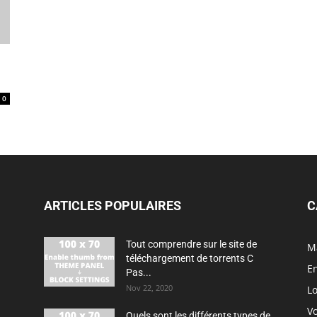
0
ARTICLES POPULAIRES
C
Tout comprendre sur le site de
M
téléchargement de torrents C
En
Pas...
Nov 22, 2020
Lo
V
Quels sont les différents types de