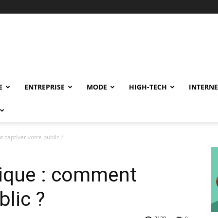
E
ENTREPRISE
MODE
HIGH-TECH
INTERNE
captiver votre public ?
ique : comment
blic ?