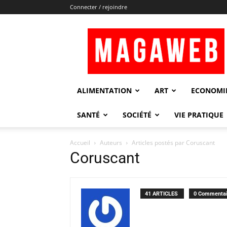
Connecter / rejoindre
Magaweb
ALIMENTATION
ART
ECONOMI
SANTÉ
SOCIÉTÉ
VIE PRATIQUE
Accueil
Auteurs
Articles postés par Coruscant
Coruscant
41 ARTICLES
0 Commentai