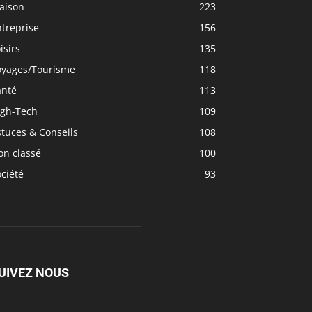
aison
223
treprise
156
isirs
135
oyages/Tourisme
118
anté
113
igh-Tech
109
tuces & Conseils
108
on classé
100
ciété
93
UIVEZ NOUS