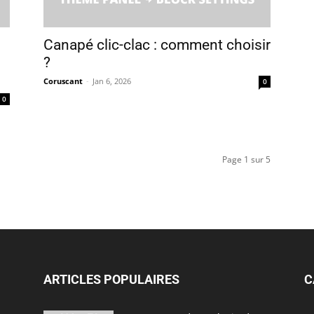
Canapé clic-clac : comment choisir
?
Coruscant
-
Jan 6, 2026
0
0
Page 1 sur 5
ARTICLES POPULAIRES
C