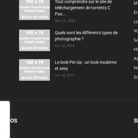
Tout comprendre sur le site de
M
téléchargement de torrents C
En
Pas...
Nov 22, 2020
Lo
V
Quels sont les différents types de
photographie ?
S
Avr 22, 2014
H
As
Le look Pin-Up : un look moderne
N
et sexy
Avr 18, 2014
So
PROPOS
S
.
.