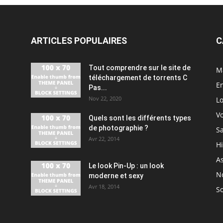
ARTICLES POPULAIRES
C
Tout comprendre sur le site de
M
téléchargement de torrents C
En
Pas...
Nov 22, 2020
Lo
V
Quels sont les différents types
de photographie ?
S
Avr 22, 2014
H
As
Le look Pin-Up : un look
N
moderne et sexy
Avr 18, 2014
So