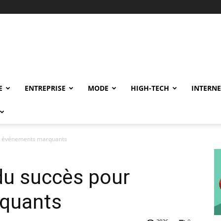
E
ENTREPRISE
MODE
HIGH-TECH
INTERNE
ur événements marquants
 du succès pour
quants