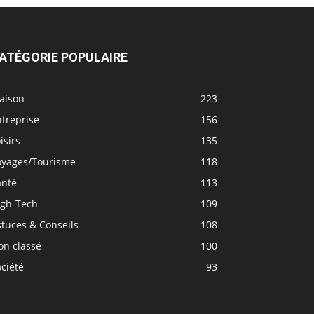
ATÉGORIE POPULAIRE
aison
223
treprise
156
isirs
135
oyages/Tourisme
118
anté
113
igh-Tech
109
tuces & Conseils
108
on classé
100
ciété
93