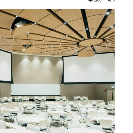
2936
0