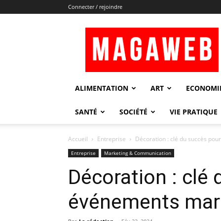
Connecter / rejoindre
Magaweb
ALIMENTATION
ART
ECONOMI
SANTÉ
SOCIÉTÉ
VIE PRATIQUE
Accueil
Entreprise
Décoration : clé du succès po
Entreprise
Marketing & Communication
Décoration : clé
événements mar