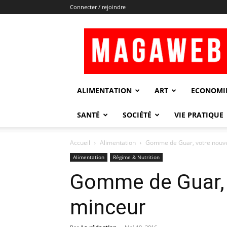
Connecter / rejoindre
Magaweb
ALIMENTATION
ART
ECONOMI
SANTÉ
SOCIÉTÉ
VIE PRATIQUE
Accueil
Alimentation
Gomme de Guar, votre nouvel
Alimentation
Régime & Nutrition
Gomme de Guar, v
minceur