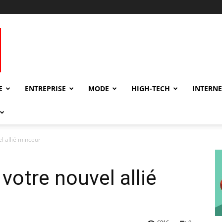
E
ENTREPRISE
MODE
HIGH-TECH
INTERNE
 allié minceur
otre nouvel allié