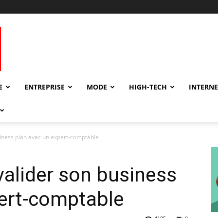
E
ENTREPRISE
MODE
HIGH-TECH
INTERNE
siness plan avec un expert-comptable
valider son business
pert-comptable