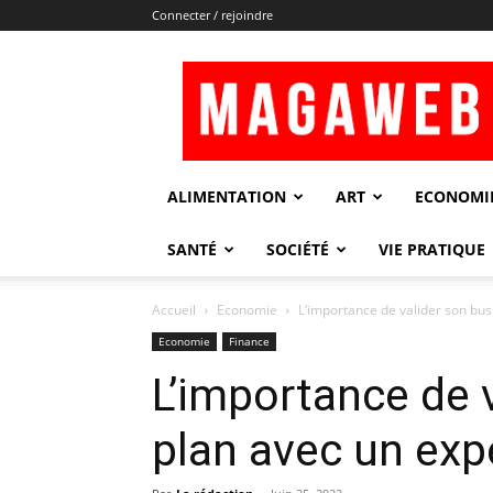
Connecter / rejoindre
Magaweb
ALIMENTATION
ART
ECONOMI
SANTÉ
SOCIÉTÉ
VIE PRATIQUE
Accueil
Economie
L’importance de valider son bu
Economie
Finance
L’importance de 
plan avec un ex