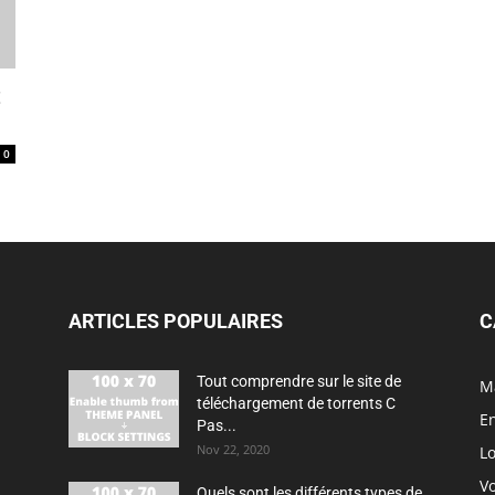
t
0
ARTICLES POPULAIRES
C
Tout comprendre sur le site de
M
téléchargement de torrents C
En
Pas...
Nov 22, 2020
Lo
V
Quels sont les différents types de