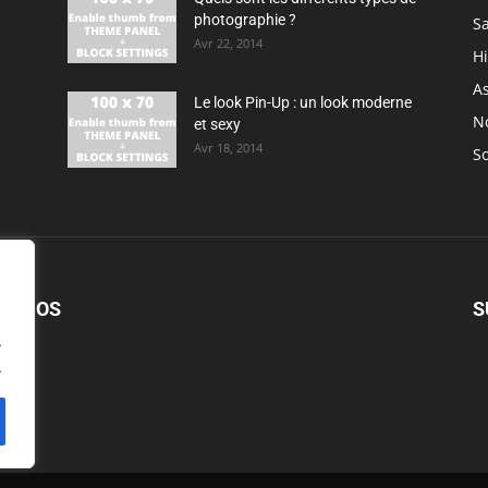
photographie ?
S
Avr 22, 2014
H
As
Le look Pin-Up : un look moderne
N
et sexy
Avr 18, 2014
So
PROPOS
S
.
.