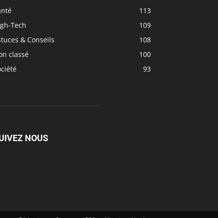
anté
113
igh-Tech
109
tuces & Conseils
108
on classé
100
ciété
93
UIVEZ NOUS