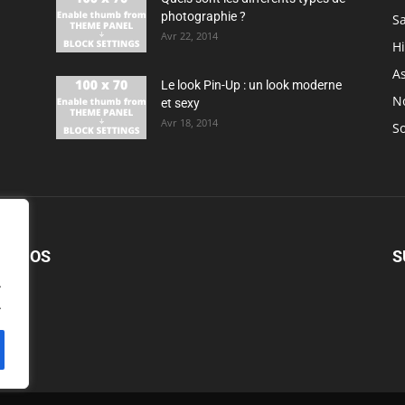
photographie ?
S
Avr 22, 2014
H
As
Le look Pin-Up : un look moderne
N
et sexy
Avr 18, 2014
So
PROPOS
S
.
.