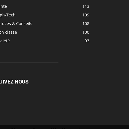
anté
113
igh-Tech
109
tuces & Conseils
108
on classé
100
ciété
93
UIVEZ NOUS