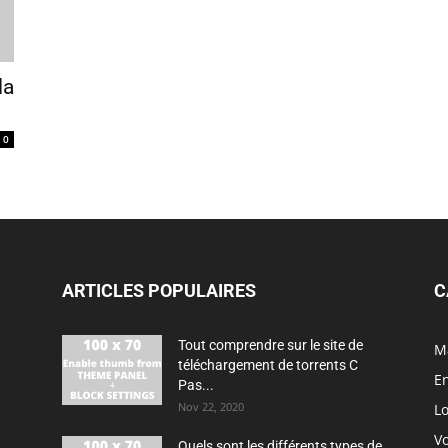
la
0
ARTICLES POPULAIRES
C
Tout comprendre sur le site de
M
téléchargement de torrents C
En
Pas...
Nov 22, 2020
Lo
V
Quels sont les différents types de