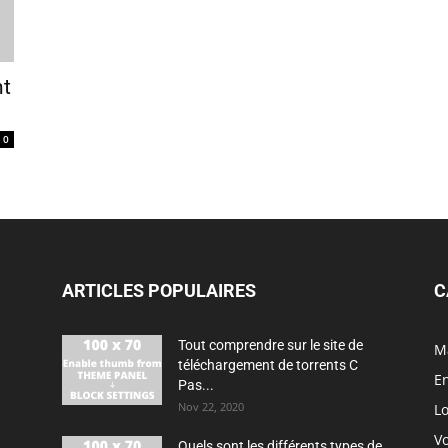
nt
0
ARTICLES POPULAIRES
C
Tout comprendre sur le site de
M
téléchargement de torrents C
En
Pas...
Nov 22, 2020
Lo
V
Quels sont les différents types de