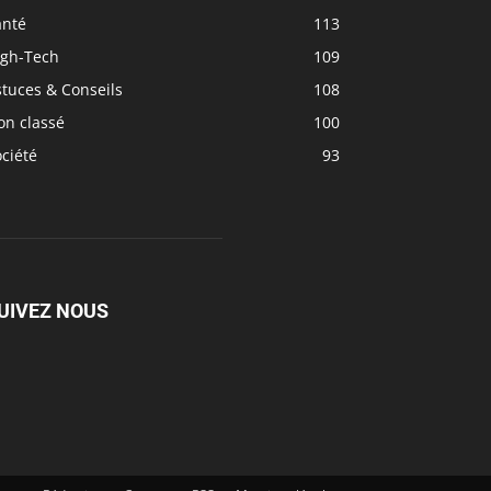
anté
113
igh-Tech
109
tuces & Conseils
108
on classé
100
ciété
93
UIVEZ NOUS