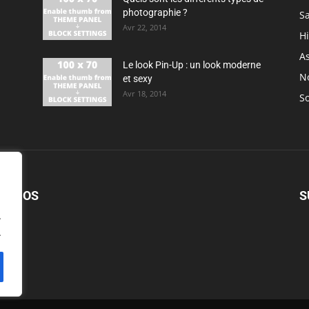
photographie ?
S
Avr 22, 2014
H
As
Le look Pin-Up : un look moderne
N
et sexy
Avr 18, 2014
So
PROPOS
S
.
.