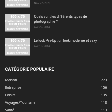
Nov 22, 2020
Quels sont les différents types de
photographie ?
Avr 22, 2014
Le look Pin-Up : un look moderne et sexy
Avr 18, 2014
CATÉGORIE POPULAIRE
Maison
223
Entreprise
156
Loisirs
135
Voyages/Tourisme
118
Santé
113