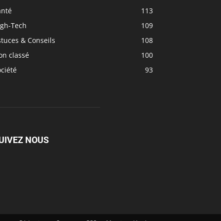
anté
113
igh-Tech
109
tuces & Conseils
108
on classé
100
ciété
93
UIVEZ NOUS