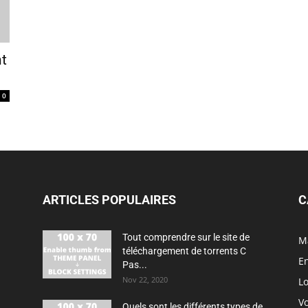
nt
0
ARTICLES POPULAIRES
C
Tout comprendre sur le site de
M
téléchargement de torrents C
En
Pas...
Nov 22, 2020
Lo
V
Quels sont les différents types de