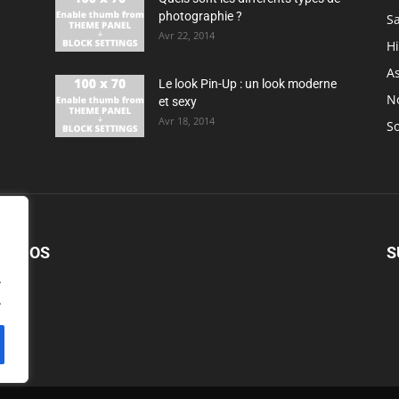
photographie ?
S
Avr 22, 2014
H
As
Le look Pin-Up : un look moderne
N
et sexy
Avr 18, 2014
So
PROPOS
S
.
.