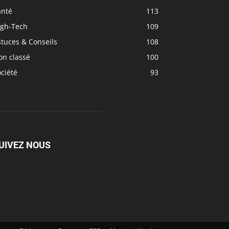
anté
113
igh-Tech
109
tuces & Conseils
108
on classé
100
ciété
93
UIVEZ NOUS