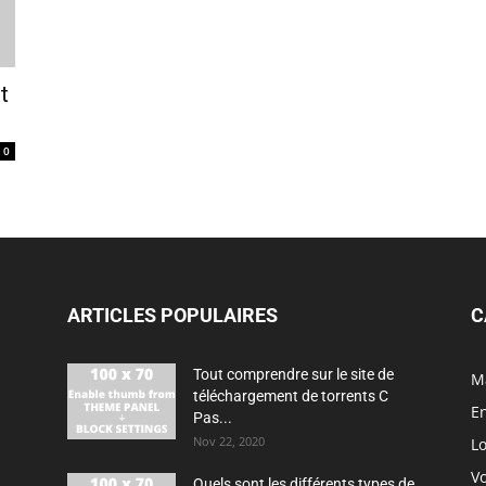
t
0
ARTICLES POPULAIRES
C
Tout comprendre sur le site de
M
téléchargement de torrents C
En
Pas...
Nov 22, 2020
Lo
V
Quels sont les différents types de