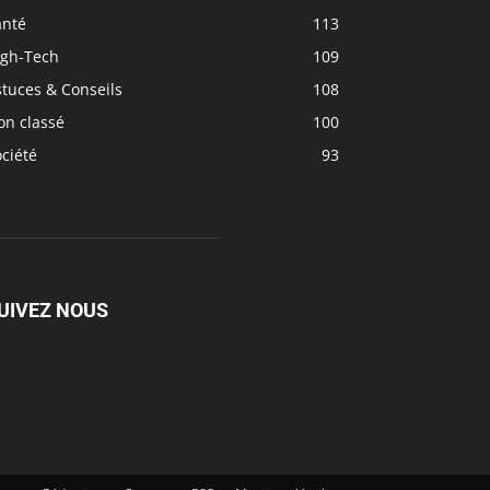
anté
113
igh-Tech
109
tuces & Conseils
108
on classé
100
ciété
93
UIVEZ NOUS