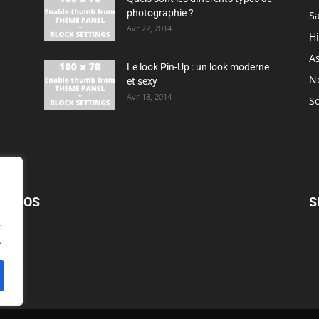
photographie ?
S
Avr 22, 2014
H
As
Le look Pin-Up : un look moderne
N
et sexy
Avr 18, 2014
So
PROPOS
S
.
.