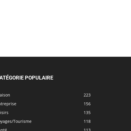
ATÉGORIE POPULAIRE
aison
223
treprise
156
isirs
135
oyages/Tourisme
118
anté
113