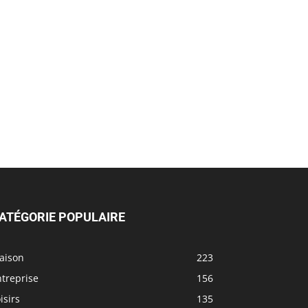
ATÉGORIE POPULAIRE
aison
223
treprise
156
isirs
135