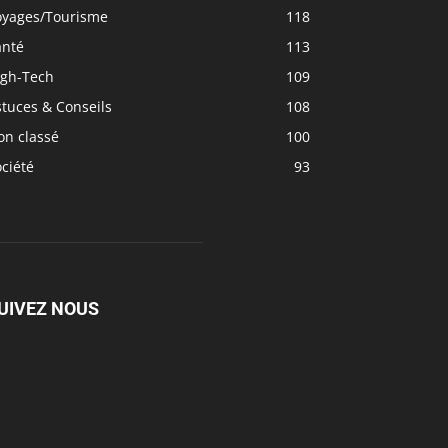
oyages/Tourisme
118
anté
113
igh-Tech
109
tuces & Conseils
108
on classé
100
ciété
93
UIVEZ NOUS