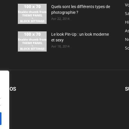
V
Quels sont les différents types de
photographie ?
S
Avr 22, 2014
H
As
Le look Pin-Up : un look moderne
N
et sexy
Avr 18, 2014
So
PROPOS
S
.
.