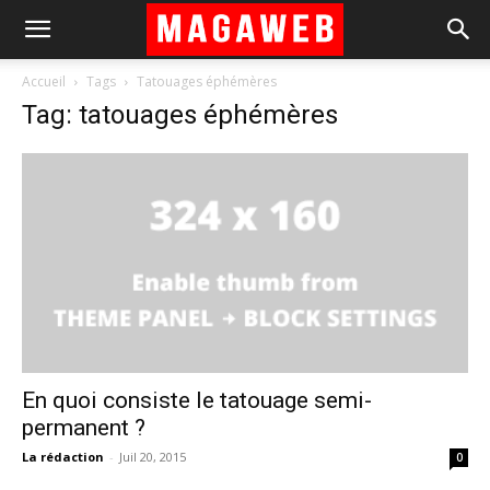
Accueil
Tags
Tatouages éphémères
Tag: tatouages éphémères
En quoi consiste le tatouage semi-
permanent ?
La rédaction
-
Juil 20, 2015
0