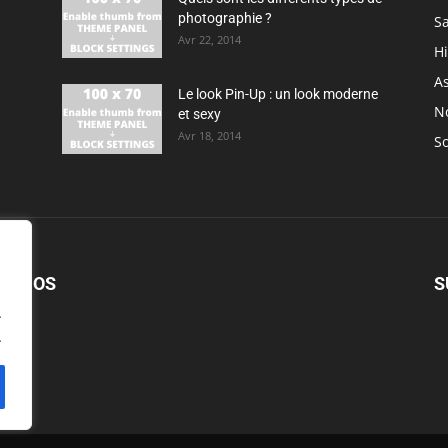
photographie ?
S
Avr 22, 2014
H
As
Le look Pin-Up : un look moderne
N
et sexy
Avr 18, 2014
So
PROPOS
S
.
.