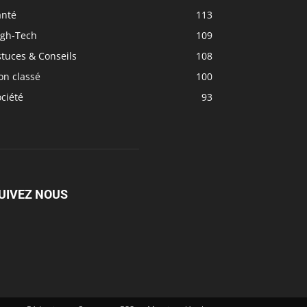
anté
113
igh-Tech
109
tuces & Conseils
108
on classé
100
ciété
93
UIVEZ NOUS