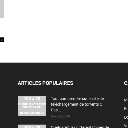
n
0
ARTICLES POPULAIRES
C
Tout comprendre sur le site de
M
téléchargement de torrents C
En
Pas...
Nov 22, 2020
Lo
V
Quels sont les différents types de