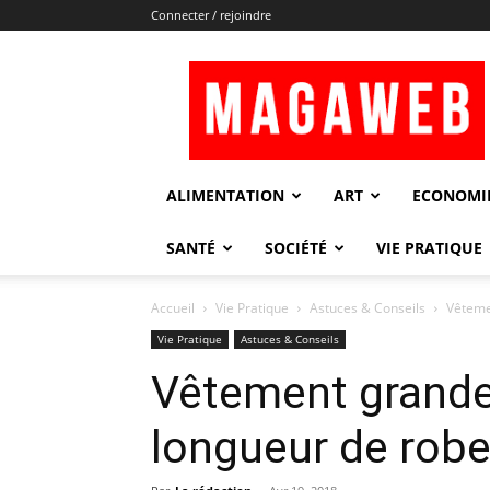
Connecter / rejoindre
Magaweb
ALIMENTATION
ART
ECONOMI
SANTÉ
SOCIÉTÉ
VIE PRATIQUE
Accueil
Vie Pratique
Astuces & Conseils
Vêtemen
Vie Pratique
Astuces & Conseils
Vêtement grande t
longueur de robe