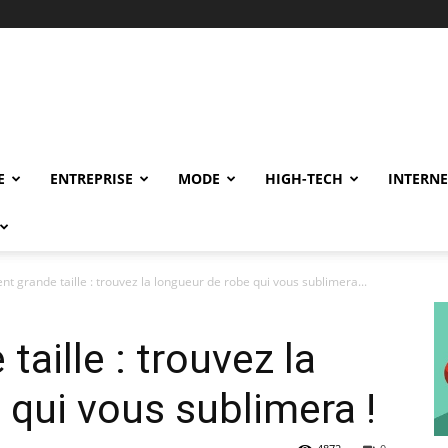
E
ENTREPRISE
MODE
HIGH-TECH
INTERNE
t grande taille : trouvez la longueur de robe qui vous sublimera...
aille : trouvez la
 qui vous sublimera !