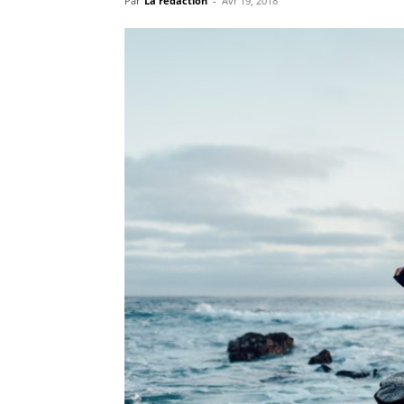
Par
La rédaction
-
Avr 19, 2018