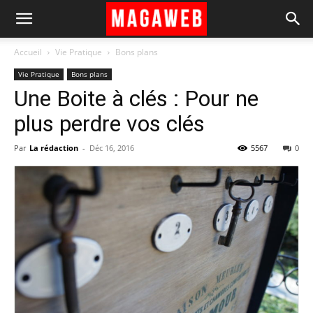
Accueil
Vie Pratique
Bons plans
Vie Pratique
Bons plans
Une Boite à clés : Pour ne
plus perdre vos clés
Par
La rédaction
-
Déc 16, 2016
5567
0