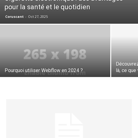
pour la santé et le quotidien
Coruscant
-
Oct 27, 2025
Découvrez 
Pourquoi utiliser Webflow en 2024 ?
là, ce qu