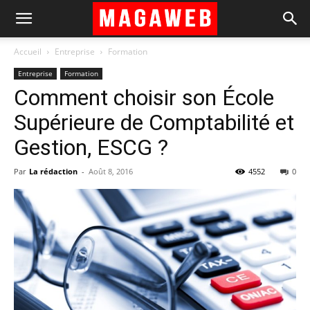
Accueil
Entreprise
Formation
Entreprise
Formation
Comment choisir son École
Supérieure de Comptabilité et
Gestion, ESCG ?
Par
La rédaction
-
Août 8, 2016
4552
0