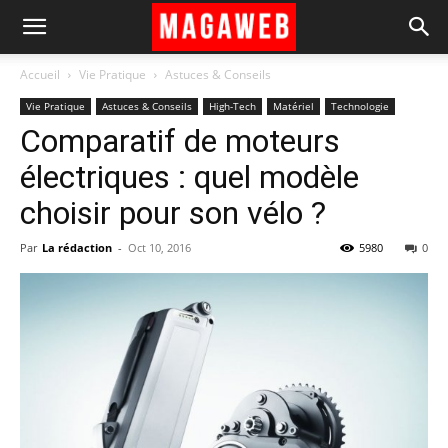
Accueil
Vie Pratique
Astuces & Conseils
Vie Pratique
Astuces & Conseils
High-Tech
Matériel
Technologie
Comparatif de moteurs
électriques : quel modèle
choisir pour son vélo ?
Par
La rédaction
-
Oct 10, 2016
5980
0