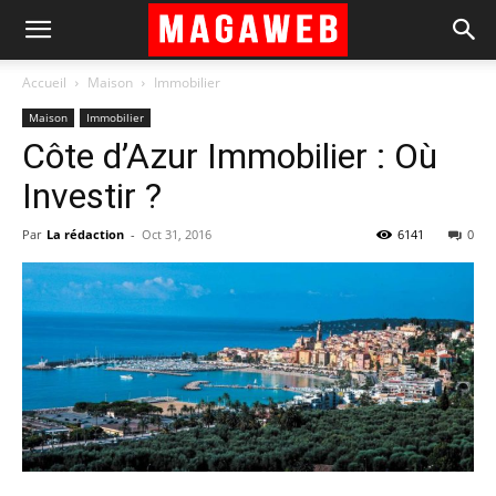
Accueil
Maison
Immobilier
Maison
Immobilier
Côte d’Azur Immobilier : Où
Investir ?
Par
La rédaction
-
Oct 31, 2016
6141
0