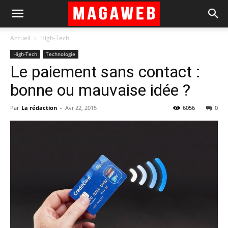
Accueil
High-Tech
High-Tech
Technologie
Le paiement sans contact :
bonne ou mauvaise idée ?
Par
La rédaction
-
Avr 22, 2015
6056
0