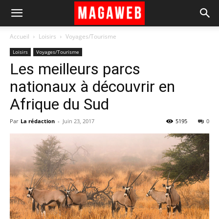
Accueil
Loisirs
Voyages/Tourisme
Loisirs
Voyages/Tourisme
Les meilleurs parcs
nationaux à découvrir en
Afrique du Sud
Par
La rédaction
-
Juin 23, 2017
5195
0