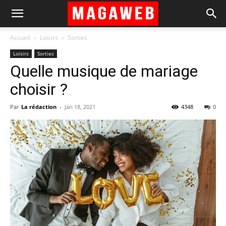
Accueil
Loisirs
Sorties
Loisirs
Sorties
Quelle musique de mariage
choisir ?
Par
La rédaction
-
Jan 18, 2021
4348
0