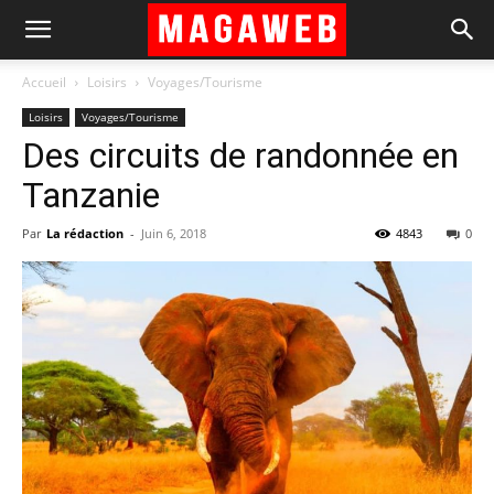
Accueil
Loisirs
Voyages/Tourisme
Loisirs
Voyages/Tourisme
Des circuits de randonnée en
Tanzanie
Par
La rédaction
-
Juin 6, 2018
4843
0