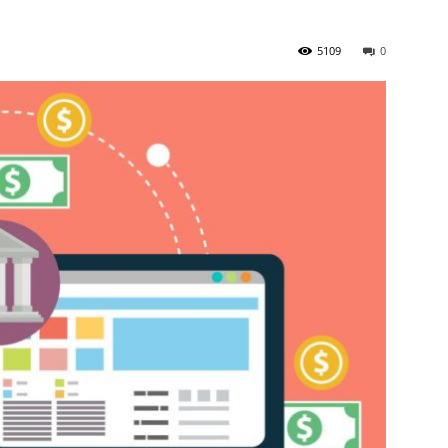
5109
0