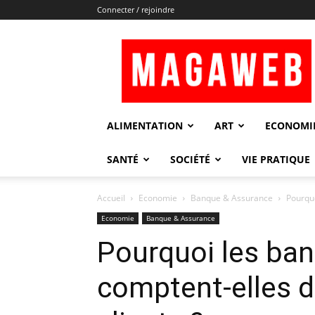
Connecter / rejoindre
Magaweb
ALIMENTATION
ART
ECONOMI
SANTÉ
SOCIÉTÉ
VIE PRATIQUE
Accueil
Economie
Banque & Assurance
Pourquo
Economie
Banque & Assurance
Pourquoi les ban
comptent-elles d