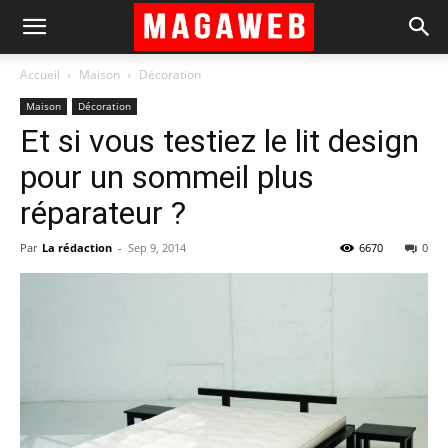
Accueil
Maison
Décoration
Maison
Décoration
Et si vous testiez le lit design
pour un sommeil plus
réparateur ?
Par
La rédaction
-
Sep 9, 2014
6670
0