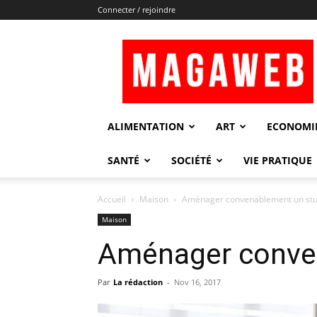
Connecter / rejoindre
Magaweb
ALIMENTATION
ART
ECONOMI
SANTÉ
SOCIÉTÉ
VIE PRATIQUE
Accueil
Maison
Aménager convenablement un stu
Maison
Aménager conve
Par
La rédaction
-
Nov 16, 2017