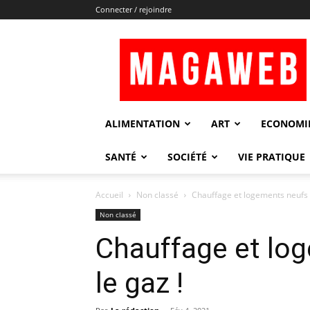
Connecter / rejoindre
Magaweb
ALIMENTATION
ART
ECONOMI
SANTÉ
SOCIÉTÉ
VIE PRATIQUE
Accueil
Non classé
Chauffage et logements neufs :
Non classé
Chauffage et log
le gaz !