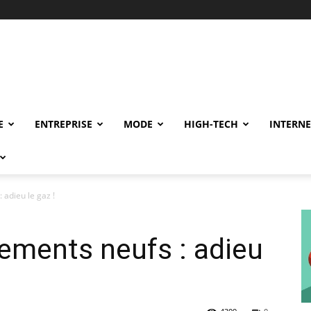
E
ENTREPRISE
MODE
HIGH-TECH
INTERNE
 adieu le gaz !
ements neufs : adieu