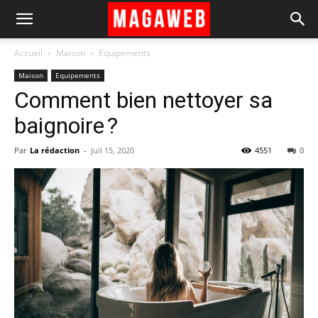
Accueil
Maison
Equipements
Maison
Equipements
Comment bien nettoyer sa
baignoire ?
Par
La rédaction
-
Juil 15, 2020
4551
0