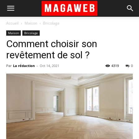
Accueil
Maison
Bricolage
Maison
Bricolage
Comment choisir son
revêtement de sol ?
Par
La rédaction
-
Oct 14, 2021
4319
0