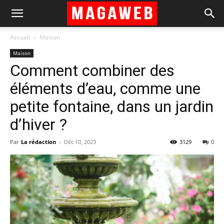
Accueil
Maison
Maison
Comment combiner des
éléments d’eau, comme une
petite fontaine, dans un jardin
d’hiver ?
Par
La rédaction
-
Déc 10, 2023
3129
0