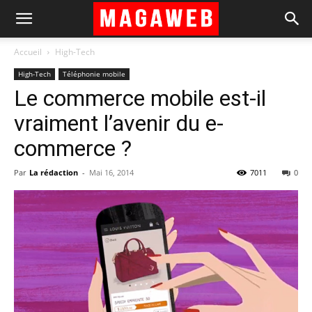
Accueil
High-Tech
High-Tech
Téléphonie mobile
Le commerce mobile est-il
vraiment l’avenir du e-
commerce ?
Par
La rédaction
-
Mai 16, 2014
7011
0