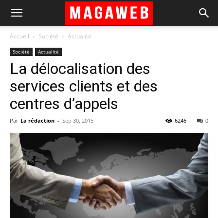
Accueil
Société
Actualité
Société
Actualité
La délocalisation des
services clients et des
centres d’appels
Par
La rédaction
-
Sep 30, 2015
6246
0