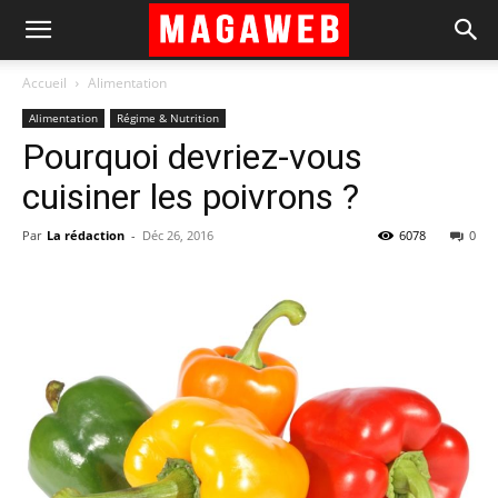
Accueil
Alimentation
Alimentation
Régime & Nutrition
Pourquoi devriez-vous
cuisiner les poivrons ?
Par
La rédaction
-
Déc 26, 2016
6078
0