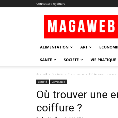
Connecter / rejoindre
Magaweb
ALIMENTATION
ART
ECONOMI
SANTÉ
SOCIÉTÉ
VIE PRATIQUE
Accueil
Société
Commerce
Où trouver une entr
Société
Commerce
Où trouver une e
coiffure ?