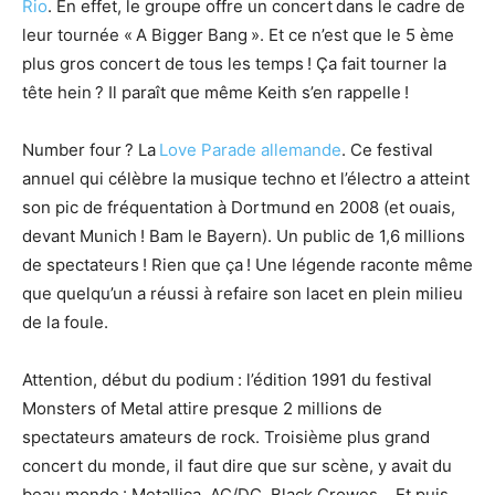
Rio
.
En effet, le groupe offre un concert dans le cadre
de
leur tournée « A Bigger Bang ». Et ce n’est que le 5 ème
plus gros concert de tous les temps ! Ça fait tourner la
tête hein ? Il paraît que même Keith s’en rappelle !
Number four ? La
Love Parade allemande
. Ce festival
annuel qui célèbre la musique techno et l’électro a atteint
son pic de fréquentation à Dortmund en 2008 (et ouais,
devant Munich ! Bam le Bayern).
Un public de
1,6 millions
de spectateurs ! Rien que ça ! Une légende raconte même
que quelqu’un a réussi à refaire son lacet en plein milieu
de la foule.
Attention, début du podium : l’édition 1991 du festival
Monsters of Metal attire presque 2 millions de
spectateurs
amateurs de rock
. Troisième plus grand
concert du monde, il faut dire
que sur scène
, y avait du
beau monde : Metallica, AC/DC, Black Crowes… Et puis