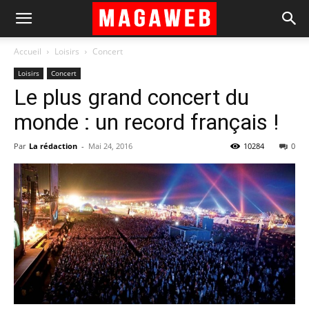
Accueil
Loisirs
Concert
Loisirs
Concert
Le plus grand concert du
monde : un record français !
Par
La rédaction
-
Mai 24, 2016
10284
0