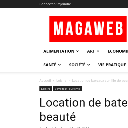
Connecter / rejoindre
Magaweb
ALIMENTATION
ART
ECONOMI
SANTÉ
SOCIÉTÉ
VIE PRATIQUE
Accueil
Loisirs
Location de bateaux sur l’Ile de be
Loisirs
Voyages/Tourisme
Location de batea
beauté