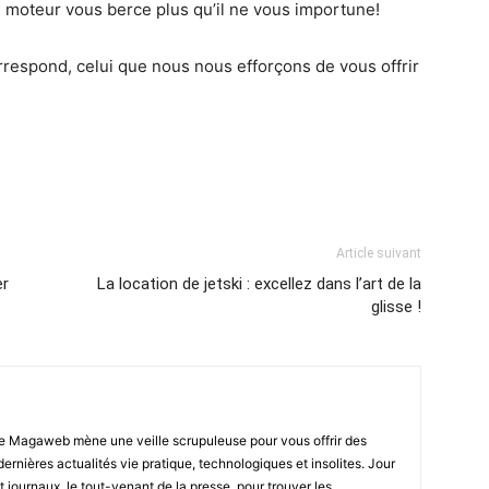
 moteur vous berce plus qu’il ne vous importune!
orrespond, celui que nous nous efforçons de vous offrir
Article suivant
er
La location de jetski : excellez dans l’art de la
glisse !
e Magaweb mène une veille scrupuleuse pour vous offrir des
 dernières actualités vie pratique, technologiques et insolites. Jour
t journaux, le tout-venant de la presse, pour trouver les