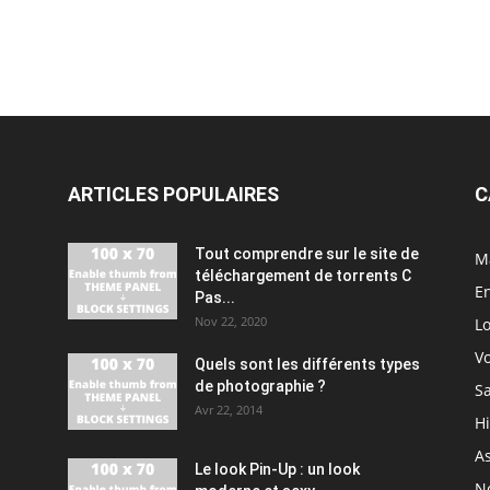
ARTICLES POPULAIRES
C
Tout comprendre sur le site de
M
téléchargement de torrents C
En
Pas...
Nov 22, 2020
Lo
V
Quels sont les différents types
de photographie ?
S
Avr 22, 2014
H
As
Le look Pin-Up : un look
N