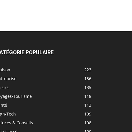
ATÉGORIE POPULAIRE
aison
223
treprise
156
isirs
135
oyages/Tourisme
118
anté
113
igh-Tech
109
tuces & Conseils
108
on classé
100