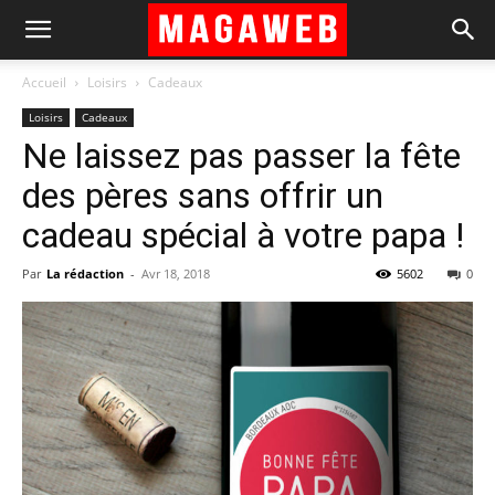
Accueil
Loisirs
Cadeaux
Loisirs
Cadeaux
Ne laissez pas passer la fête
des pères sans offrir un
cadeau spécial à votre papa !
Par
La rédaction
-
Avr 18, 2018
5602
0