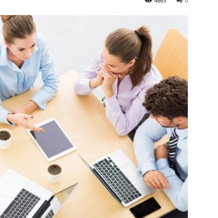
4863
0