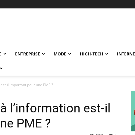
E
ENTREPRISE
MODE
HIGH-TECH
INTERNE
n est-il important pour une PME ?
à l’information est-il
une PME ?